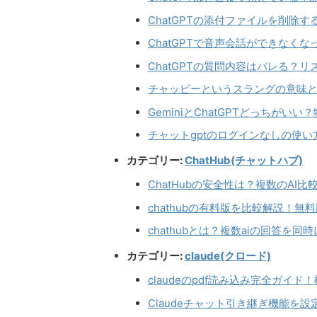
ChatGPTの添付ファイルを削除
ChatGPTで音声会話ができなく
ChatGPTの質問内容はバレる？
チャッピーというスラングの意味とは
GeminiとChatGPTどっちがい
チャットgptのログインなしの使
カテゴリー:
ChatHub(チャットハブ)
ChatHubの安全性は？複数のAI
chathubの有料版を比較解説！
chathubとは？複数aiの回答を
カテゴリー:
claude(クロード)
claudeのpdf読み込み完全ガイ
Claudeチャット引き継ぎ機能を