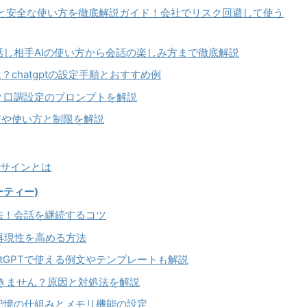
例と安全な使い方を徹底解説ガイド！会社でリスク回避して使う
ない！話し相手AIの使い方から会話の楽しみ方まで徹底解説
chatgptの設定手順とおすすめ例
は？口調設定のプロンプトを解説
定や使い方と制限を解説
なサインとは
ーティー)
方法！会話を継続するコツ
？再現性を高める方法
tGPTで使える例文やテンプレートも解説
用できません？原因と対処法を解説
？記憶の仕組みとメモリ機能の設定