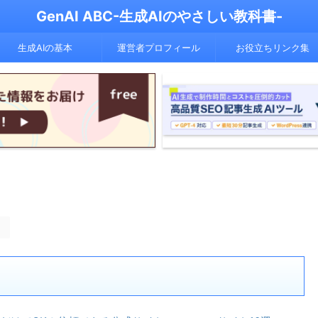
GenAI ABC-生成AIのやさしい教科書-
生成AIの基本
運営者プロフィール
お役立ちリンク集
。