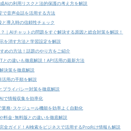
生成AIの利用リスクと法的保護の考え方を解説
設定で音声会話を活用する方法
！比較と導入時の信頼性チェック
る？｜AIチャットの問題をすぐ解決する原因と総合対策を解説！
ない！表示を消す方法と学習設定を解説
すすめの方法！話題のやり方をご紹介
GPTとの違いも徹底解説！API活用の最新方法
因と解決策を徹底解説
無料活用の手順を解説
手順とプライバシー対策を徹底解説
法！AIで情報収集を効率化
携で業務･スケジュール機能を効率よく自動化
る？機能や料金･無料版との違いを徹底解説
使い方完全ガイド！AI検索をビジネスで活用するPro向け情報も解説