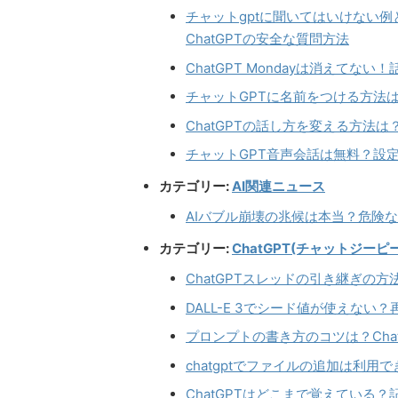
チャットgptに聞いてはいけない
ChatGPTの安全な質問方法
ChatGPT Mondayは消えて
チャットGPTに名前をつける方法は？
ChatGPTの話し方を変える方法
チャットGPT音声会話は無料？設
カテゴリー:
AI関連ニュース
AIバブル崩壊の兆候は本当？危険
カテゴリー:
ChatGPT(チャットジーピ
ChatGPTスレッドの引き継ぎの
DALL-E 3でシード値が使えない
プロンプトの書き方のコツは？Cha
chatgptでファイルの追加は利
ChatGPTはどこまで覚えている