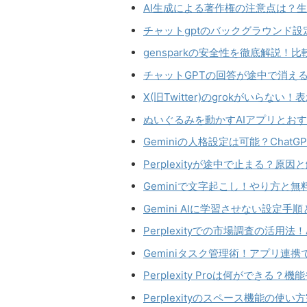
AI生成による著作権の注意点は？
チャットgptのバックグラウンド
gensparkの安全性を徹底解説
チャットGPTの回答が途中で消え
X(旧Twitter)のgrokがいら
ぬいぐるみを動かすAIアプリとお
Geminiの人格設定は可能？Chat
Perplexityが途中で止まる？原
Geminiで文字起こし！やり方と
Gemini AIに学習させない設定
Perplexityでの市場調査の活用
Geminiタスク管理術！アプリ連
Perplexity Proは何ができ
Perplexityのスペース機能の