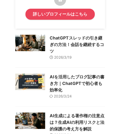
詳しいプロフィールはこちら
ChatGPTスレッドの引き継
ぎの方法！会話を継続するコ
ツ
2026/3/19
AIを活用したブログ記事の書
き方｜ChatGPTで初心者も
効率化
2026/3/24
AI生成による著作権の注意点
は？生成AIの利用リスクと法
的保護の考え方を解説